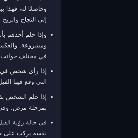
وخاضعًا له، فهذا 
إلى النجاح والربح 
وإذا حلم أحدهم بأنه
ومشروعة. والعكس، 
في مختلف جوانب ح
إذا رأى شخص في منا
التي وقع فيها الف
إذا حلم الشخص بفي
بمرحلة مرض، وفي ح
في حالة رؤية الفيل
نفسه يركب على ظهر