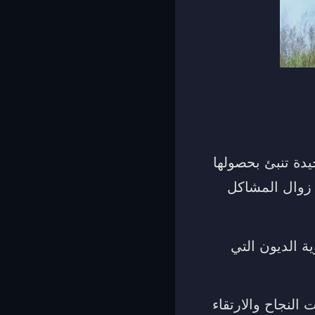
يدة تنبئ بحصولها
 زوال المشاكل
ة الديون التي
 النجاح والارتقاء