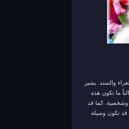
عزاء والسند. يشير
اً ما تكون هذه
ة وشخصية. كما قد
 قد تكون وسيلة