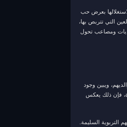
استغلالها بعرض حب
لعين التي تتربص بها،
تحديات ومصاعب تحول
الديهم، ويبين وجود
ة، فإن ذلك يعكس
هم التربوية السليمة.