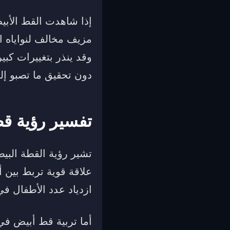
إذا شاهدت القط الأب
مزيف مخالف لنواياه الح
وقد ينذر بتغييرات كب
دون تحقيق ما تصبو إل
تفسير رؤية قط
تشير رؤية القطة البيضا
علاقة قوية تربط بين 
ازدياد عدد الأطفال ف
أما تربية قط أبيض في ا