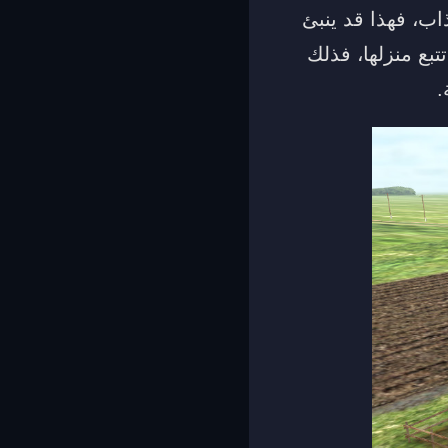
اب، فهذا قد ينبئ
بع منزلها، فذلك
.