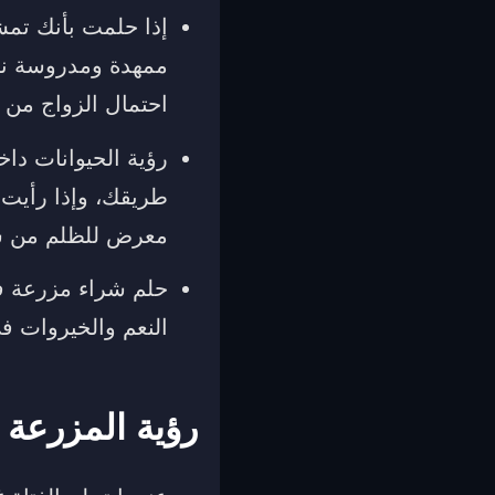
إذا حلمت بأنك تم
ممهدة ومدروسة نحو
احتمال الزواج من
رؤية الحيوانات دا
طريقك، وإذا رأيت 
معرض للظلم من ش
حلم شراء مزرعة في
النعم والخيروات ف
رؤية المزرعة ف