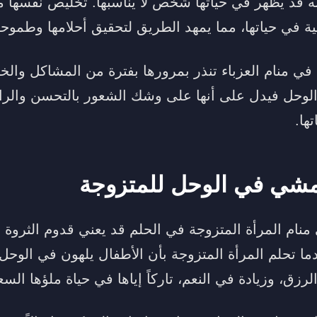
أنه قد يظهر في حياتها شخص لا يناسبها. تخليص نفسها 
بية في حياتها، مما يمهد الطريق لتحقيق أحلامها وطموحات
ي منام العزباء تنذر بمرورها بفترة من المشاكل والخل
الوحل فيدل على أنها على وشك الشعور بالتحسن والراح
ها.
مشي في الوحل للمتزوجة
نام المرأة المتزوجة في الحلم قد يعني قدوم الثروة ا
ندما تحلم المرأة المتزوجة بأن الأطفال يلهون في الوحل
الرزق، وزيادة في النعم، تاركاً إياها في حياة ملؤها السع