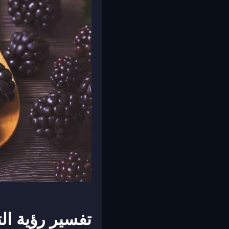
تفسير رؤية ال